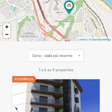
+
−
Leaflet
| ©
OpenStreetMap
Data - dalla più recente
1
a
6
su
9
properties
In evidenza