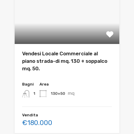
Vendesi Locale Commerciale al
piano strada-di mq. 130 + soppalco
mq. 50.
Bagni
Area
mq
130+50
1
Vendita
€180.000