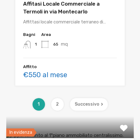
Affitasi Locale Commerciale a
Termoli in via Montecarlo
Affittasi locale commerciale terraneo di…
Bagni
Area
mq
65
1
Affitto
€550 al mese
1
2
Successivo
In evidenza