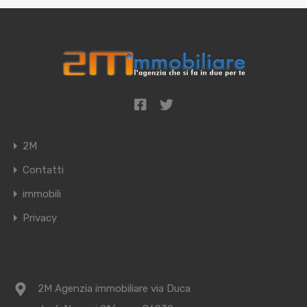
2M
Contatti
immobili
Privacy
2M Agenzia immobiliare via Duca